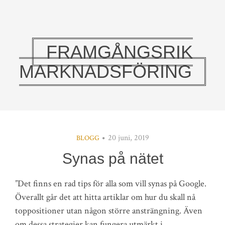
FRAMGÅNGSRIK
MARKNADSFÖRING
20 juni, 2019
BLOGG
Synas på nätet
”Det finns en rad tips för alla som vill synas på Google.
Överallt går det att hitta artiklar om hur du skall nå
toppositioner utan någon större ansträngning. Även
om dessa strategier kan fungera utmärkt i