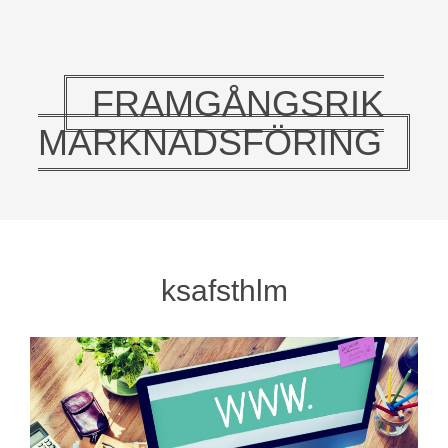
FRAMGÅNGSRIK
MARKNADSFÖRING
ksafsthlm