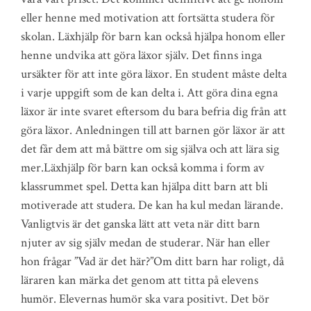
eller henne med motivation att fortsätta studera för
skolan. Läxhjälp för barn kan också hjälpa honom eller
henne undvika att göra läxor själv. Det finns inga
ursäkter för att inte göra läxor. En student måste delta
i varje uppgift som de kan delta i. Att göra dina egna
läxor är inte svaret eftersom du bara befria dig från att
göra läxor. Anledningen till att barnen gör läxor är att
det får dem att må bättre om sig själva och att lära sig
mer.Läxhjälp för barn kan också komma i form av
klassrummet spel. Detta kan hjälpa ditt barn att bli
motiverade att studera. De kan ha kul medan lärande.
Vanligtvis är det ganska lätt att veta när ditt barn
njuter av sig själv medan de studerar. När han eller
hon frågar ”Vad är det här?”Om ditt barn har roligt, då
läraren kan märka det genom att titta på elevens
humör. Elevernas humör ska vara positivt. Det bör