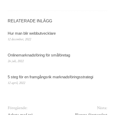
RELATERADE INLÄGG
Hur man blir webbutvecklare
12 december, 2022
Onlinemarknadsföring för småföretag
26 juli, 2022
5 steg för en framgångsrik marknadsföringsstrategi
12 april, 2022
Föregående:
Nästa:
Arbeta med trä
Planera företagsfest